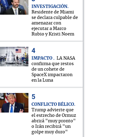
INVESTIGACIÓN
Residente de Miami
se declara culpable de
amenazar con
ejecutar a Marco
Rubio y Kristi Noem
IMPACTO
LA NASA
confirma que restos
de un cohete de
SpaceX impactaron
en la Luna
CONFLICTO BÉLICO
Trump advierte que
el estrecho de Ormuz
abrirá "muy pronto"
o Irán recibirá "un
golpe muy duro"