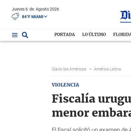
Jueves 6
de
Agosto 2026
84°F MIAMI
PORTADA
LO ÚLTIMO
FLORID
Diario las Américas
>
América Latina
VIOLENCIA
Fiscalía urug
menor embara
El fiscal solicitó un examen de