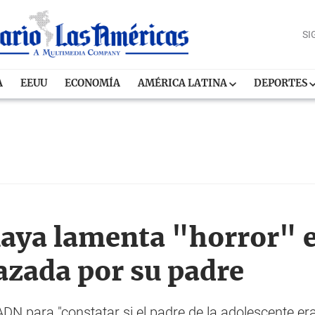
SI
A
EEUU
ECONOMÍA
AMÉRICA LATINA
DEPORTES
uaya lamenta "horror" e
zada por su padre
 ADN para "constatar si el padre de la adolescente er