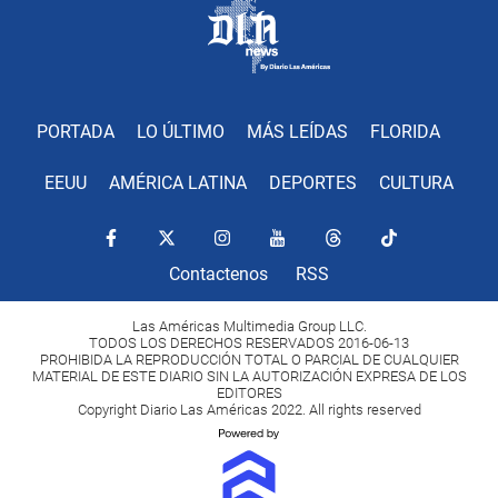
PORTADA
LO ÚLTIMO
MÁS LEÍDAS
FLORIDA
EEUU
AMÉRICA LATINA
DEPORTES
CULTURA
Contactenos
RSS
Las Américas Multimedia Group LLC.
TODOS LOS DERECHOS RESERVADOS 2016-06-13
PROHIBIDA LA REPRODUCCIÓN TOTAL O PARCIAL DE CUALQUIER
MATERIAL DE ESTE DIARIO SIN LA AUTORIZACIÓN EXPRESA DE LOS
EDITORES
Copyright Diario Las Américas 2022. All rights reserved