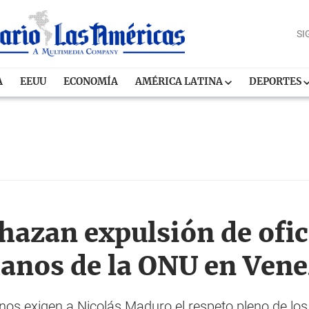
SI
A
EEUU
ECONOMÍA
AMÉRICA LATINA
DEPORTES
hazan expulsión de ofic
anos de la ONU en Vene
anos exigen a Nicolás Maduro el respeto pleno de 