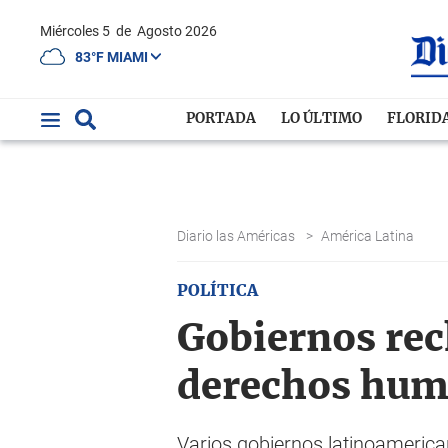
Miércoles 5
de
Agosto 2026
83°F MIAMI
PORTADA
LO ÚLTIMO
FLORID
Diario las Américas
>
América Latina
POLÍTICA
Gobiernos rec
derechos hum
Varios gobiernos latinoameric