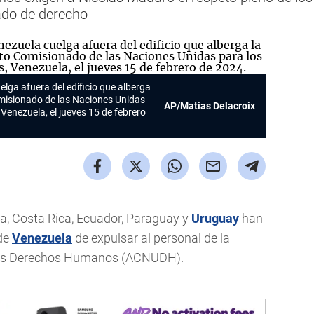
tado de derecho
lga afuera del edificio que alberga
Comisionado de las Naciones Unidas
AP/Matias Delacroix
enezuela, el jueves 15 de febrero
a, Costa Rica, Ecuador, Paraguay y
Uruguay
han
 de
Venezuela
de expulsar al personal de la
 los Derechos Humanos (ACNUDH).