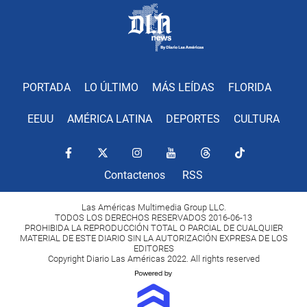
PORTADA
LO ÚLTIMO
MÁS LEÍDAS
FLORIDA
EEUU
AMÉRICA LATINA
DEPORTES
CULTURA
Contactenos
RSS
Las Américas Multimedia Group LLC.
TODOS LOS DERECHOS RESERVADOS 2016-06-13
PROHIBIDA LA REPRODUCCIÓN TOTAL O PARCIAL DE CUALQUIER
MATERIAL DE ESTE DIARIO SIN LA AUTORIZACIÓN EXPRESA DE LOS
EDITORES
Copyright Diario Las Américas 2022. All rights reserved