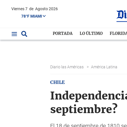
Viernes 7
de
Agosto 2026
78°F MIAMI
PORTADA
LO ÚLTIMO
FLORID
Diario las Américas
>
América Latina
CHILE
Independencia 
septiembre?
El 18 de septiembre de 1810 se