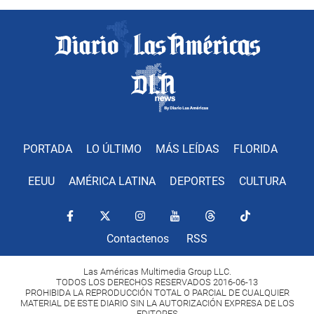
PORTADA
LO ÚLTIMO
MÁS LEÍDAS
FLORIDA
EEUU
AMÉRICA LATINA
DEPORTES
CULTURA
Contactenos
RSS
Las Américas Multimedia Group LLC.
TODOS LOS DERECHOS RESERVADOS 2016-06-13
PROHIBIDA LA REPRODUCCIÓN TOTAL O PARCIAL DE CUALQUIER
MATERIAL DE ESTE DIARIO SIN LA AUTORIZACIÓN EXPRESA DE LOS
EDITORES