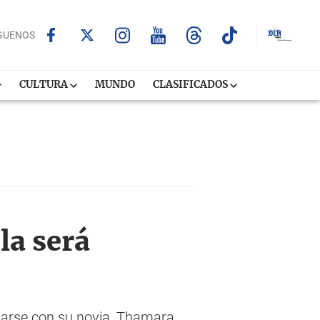
GUENOS
CULTURA
MUNDO
CLASIFICADOS
a será
asarse con su novia, Thamara