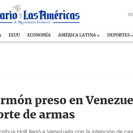
SI
A
EEUU
ECONOMÍA
AMÉRICA LATINA
DEPORTES
rmón preso en Venezuel
orte de armas
shua Holt llegó a Venezuela con la intención de c