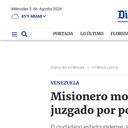
Miércoles 5
de
Agosto 2026
85°F MIAMI
PORTADA
LO ÚLTIMO
FLORID
Diario las Américas
>
América Latina
VENEZUELA
Misionero mo
juzgado por p
El ciudadano estadounidense Jo