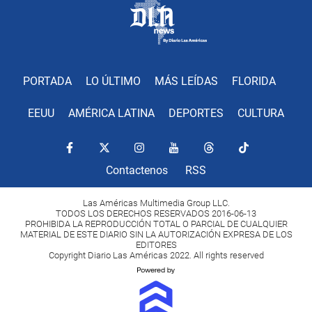
PORTADA
LO ÚLTIMO
MÁS LEÍDAS
FLORIDA
EEUU
AMÉRICA LATINA
DEPORTES
CULTURA
Contactenos
RSS
Las Américas Multimedia Group LLC.
TODOS LOS DERECHOS RESERVADOS 2016-06-13
PROHIBIDA LA REPRODUCCIÓN TOTAL O PARCIAL DE CUALQUIER
MATERIAL DE ESTE DIARIO SIN LA AUTORIZACIÓN EXPRESA DE LOS
EDITORES
Copyright Diario Las Américas 2022. All rights reserved