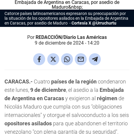
Catorce países latinoamericanos expresaron su preocupación por
la situación de los opositores asilados en la Embajada de Argentina
en Caracas, por asedio de Maduro
Cortesía X @Urruchurtu
Por
REDACCIÓN/Diario Las Américas
9 de diciembre de 2024 - 14:20
CARACAS.-
Cuatro
países de la región
condenaron
este lunes,
9 de diciembre
, el asedio a la
Embajada
de Argentina en Caracas
y exigieron al
régimen
de
Nicolás Maduro que cumpla con sus "obligaciones
internacionales" y otorgue el salvoconducto a los seis
opositores asilados
para que abandonen el territorio
venezolano "con plena garantía de su seguridad".