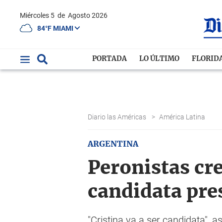
Miércoles 5
de
Agosto 2026
84°F MIAMI
PORTADA
LO ÚLTIMO
FLORID
Diario las Américas
>
América Latina
ARGENTINA
Peronistas cr
candidata pre
"Cristina va a ser candidata", a