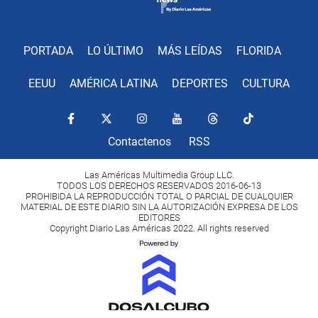
PORTADA
LO ÚLTIMO
MÁS LEÍDAS
FLORIDA
EEUU
AMÉRICA LATINA
DEPORTES
CULTURA
Contactenos
RSS
Las Américas Multimedia Group LLC.
TODOS LOS DERECHOS RESERVADOS 2016-06-13
PROHIBIDA LA REPRODUCCIÓN TOTAL O PARCIAL DE CUALQUIER
MATERIAL DE ESTE DIARIO SIN LA AUTORIZACIÓN EXPRESA DE LOS
EDITORES
Copyright Diario Las Américas 2022. All rights reserved