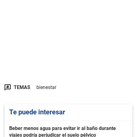
TEMAS
bienestar
Te puede interesar
Beber menos agua para evitar ir al baño durante
viajes podría perjudicar el suelo pélvico