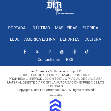
PORTADA
LO ÚLTIMO
MÁS LEÍDAS
FLORIDA
EEUU
AMÉRICA LATINA
DEPORTES
CULTURA
Contactenos
RSS
Las Américas Multimedia Group LLC.
TODOS LOS DERECHOS RESERVADOS 2016-06-13
PROHIBIDA LA REPRODUCCIÓN TOTAL O PARCIAL DE CUALQUIER
MATERIAL DE ESTE DIARIO SIN LA AUTORIZACIÓN EXPRESA DE LOS
EDITORES
Copyright Diario Las Américas 2022. All rights reserved