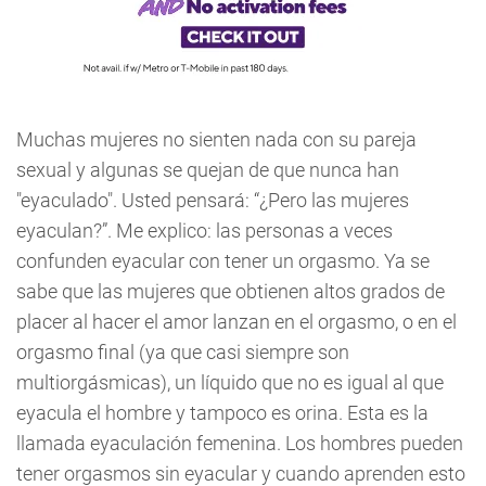
Muchas mujeres no sienten nada con su pareja
sexual y algunas se quejan de que nunca han
"eyaculado". Usted pensará: “¿Pero las mujeres
eyaculan?”. Me explico: las personas a veces
confunden eyacular con tener un orgasmo. Ya se
sabe que las mujeres que obtienen altos grados de
placer al hacer el amor lanzan en el orgasmo, o en el
orgasmo final (ya que casi siempre son
multiorgásmicas), un líquido que no es igual al que
eyacula el hombre y tampoco es orina. Esta es la
llamada eyaculación femenina. Los hombres pueden
tener orgasmos sin eyacular y cuando aprenden esto