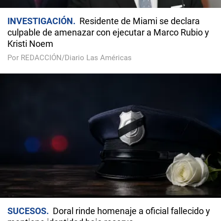
INVESTIGACIÓN
Residente de Miami se declara
culpable de amenazar con ejecutar a Marco Rubio y
Kristi Noem
Por REDACCIÓN/Diario Las Américas
SUCESOS
Doral rinde homenaje a oficial fallecido y