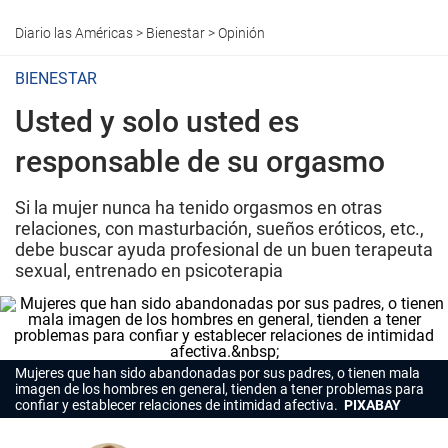
Diario las Américas
>
Bienestar
>
Opinión
BIENESTAR
Usted y solo usted es
responsable de su orgasmo
Si la mujer nunca ha tenido orgasmos en otras
relaciones, con masturbación, sueños eróticos, etc.,
debe buscar ayuda profesional de un buen terapeuta
sexual, entrenado en psicoterapia
Mujeres que han sido abandonadas por sus padres, o tienen mala
imagen de los hombres en general, tienden a tener problemas para
confiar y establecer relaciones de intimidad afectiva.
PIXABAY