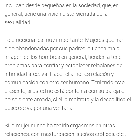
inculcan desde pequeños en la sociedad, que, en
general, tiene una visión distorsionada de la
sexualidad.
Lo emocional es muy importante. Mujeres que han
sido abandonadas por sus padres, o tienen mala
imagen de los hombres en general, tienden a tener
problemas para confiar y establecer relaciones de
intimidad afectiva. Hacer el amor es relación y
comunicación con otro ser humano. Teniendo esto
presente, si usted no está contenta con su pareja o
no se siente amada, si él la maltrata y la descalifica el
deseo se va por una ventana.
Si la mujer nunca ha tenido orgasmos en otras
relaciones, con masturbación, sueños eróticos, etc.,