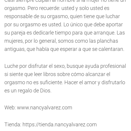
orgasmo. Pero recuerde: usted y solo usted es
responsable de su orgasmo, quien tiene que luchar
por su orgasmo es usted. Lo único que debe aportar
su pareja es dedicarle tiempo para que arranque. Las
mujeres, por lo general, somos como las planchas
antiguas, que había que esperar a que se calentaran.
Luche por disfrutar el sexo, busque ayuda profesional
si siente que leer libros sobre cómo alcanzar el
orgasmo no es suficiente. Hacer el amor y disfrutarlo
es un regalo de Dios.
Web: www.nancyalvarez.com
Tienda: https://tienda.nancyalvarez.com