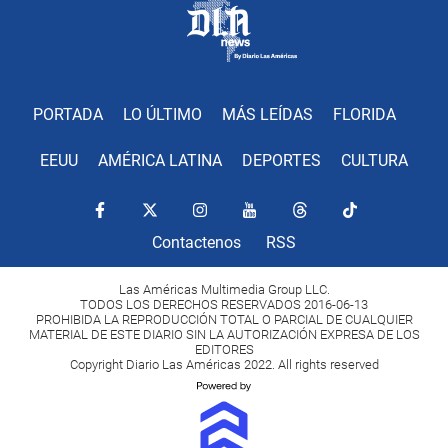
PORTADA
LO ÚLTIMO
MÁS LEÍDAS
FLORIDA
EEUU
AMÉRICA LATINA
DEPORTES
CULTURA
Contactenos
RSS
Las Américas Multimedia Group LLC.
TODOS LOS DERECHOS RESERVADOS 2016-06-13
PROHIBIDA LA REPRODUCCIÓN TOTAL O PARCIAL DE CUALQUIER
MATERIAL DE ESTE DIARIO SIN LA AUTORIZACIÓN EXPRESA DE LOS
EDITORES
Copyright Diario Las Américas 2022. All rights reserved