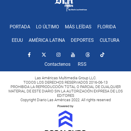
PORTADA
LO ÚLTIMO
MÁS LEÍDAS
FLORIDA
EEUU
AMÉRICA LATINA
DEPORTES
CULTURA
Contactenos
RSS
Las Américas Multimedia Group LLC.
TODOS LOS DERECHOS RESERVADOS 2016-06-13
PROHIBIDA LA REPRODUCCIÓN TOTAL O PARCIAL DE CUALQUIER
MATERIAL DE ESTE DIARIO SIN LA AUTORIZACIÓN EXPRESA DE LOS
EDITORES
Copyright Diario Las Américas 2022. All rights reserved