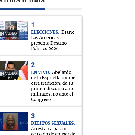
s más leídas
ELECCIONES
Diario
VIDEO
Las Américas
presenta Destino
Político 2026
EN VIVO
Abelardo
VIDEO
de la Espriella rompe
otra tradición: da su
primer discurso ante
militares, no ante el
Congreso
DELITOS SEXUALES
Arrestan a pastor
acusado de abusar de