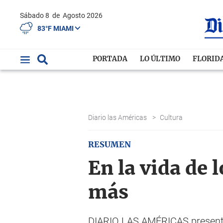
Sábado 8
de
Agosto 2026
83°F MIAMI
PORTADA
LO ÚLTIMO
FLORID
Diario las Américas
>
Cultura
RESUMEN
En la vida de 
más
DIARIO LAS AMÉRICAS presenta 