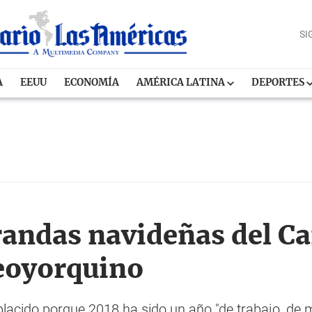
SI
A
EEUU
ECONOMÍA
AMÉRICA LATINA
DEPORTES
rrandas navideñas del C
neoyorquino
lacido porque 2018 ha sido un año "de trabajo, de 