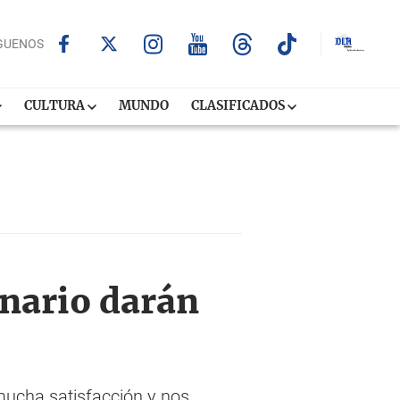
GUENOS
CULTURA
MUNDO
CLASIFICADOS
anario darán
mucha satisfacción y nos