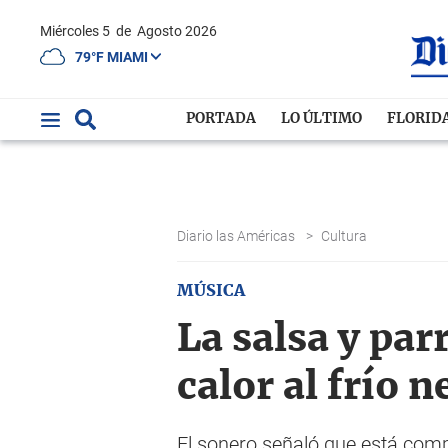
Miércoles 5
de
Agosto 2026
79°F MIAMI
PORTADA
LO ÚLTIMO
FLORID
Diario las Américas
>
Cultura
MÚSICA
La salsa y pa
calor al frío 
El sonero señaló que está comp