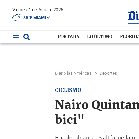
Viernes 7
de
Agosto 2026
85°F MIAMI
PORTADA
LO ÚLTIMO
FLORID
Diario las Américas
>
Deportes
CICLISMO
Nairo Quintana
bici"
El colombiano resaltó que la nu