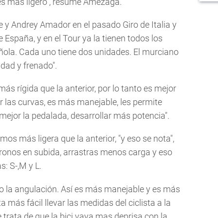
 es más ligero", resume Amézaga.
e y Andrey Amador en el pasado Giro de Italia y
 España, y en el Tour ya la tienen todos los
ola. Cada uno tiene dos unidades. El murciano
idad y frenado".
ás rígida que la anterior, por lo tanto es mejor
zar las curvas, es más manejable, les permite
mejor la pedalada, desarrollar más potencia".
mos más ligera que la anterior, "y eso se nota",
cronos en subida, arrastras menos carga y eso
s: S-,M y L.
ado la angulación. Así es más manejable y es más
a más fácil llevar las medidas del ciclista a la
e trata de que la bici vaya mas deprisa con la