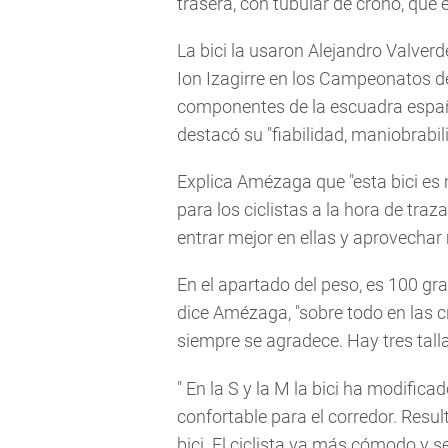
trasera, con tubular de crono, que
La bici la usaron Alejandro Valverd
Ion Izagirre en los Campeonatos de
componentes de la escuadra españ
destacó su "fiabilidad, maniobrabil
Explica Amézaga que "esta bici es m
para los ciclistas a la hora de tra
entrar mejor en ellas y aprovechar 
En el apartado del peso, es 100 gra
dice Amézaga, "sobre todo en las 
siempre se agradece. Hay tres talla
" En la S y la M la bici ha modific
confortable para el corredor. Result
bici. El ciclista va más cómodo y s