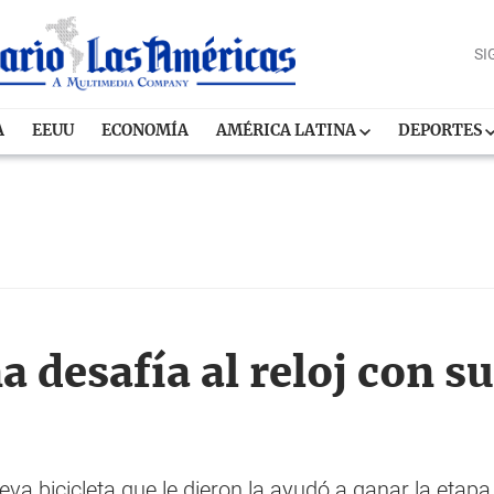
SI
A
EEUU
ECONOMÍA
AMÉRICA LATINA
DEPORTES
 desafía al reloj con s
eva bicicleta que le dieron la ayudó a ganar la etapa