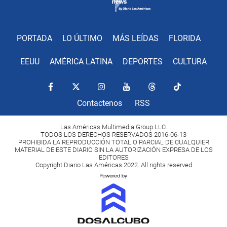
PORTADA
LO ÚLTIMO
MÁS LEÍDAS
FLORIDA
EEUU
AMÉRICA LATINA
DEPORTES
CULTURA
Contactenos
RSS
Las Américas Multimedia Group LLC.
TODOS LOS DERECHOS RESERVADOS 2016-06-13
PROHIBIDA LA REPRODUCCIÓN TOTAL O PARCIAL DE CUALQUIER
MATERIAL DE ESTE DIARIO SIN LA AUTORIZACIÓN EXPRESA DE LOS
EDITORES
Copyright Diario Las Américas 2022. All rights reserved