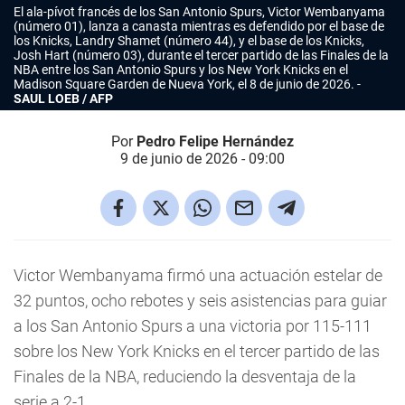
El ala-pívot francés de los San Antonio Spurs, Victor Wembanyama
(número 01), lanza a canasta mientras es defendido por el base de
los Knicks, Landry Shamet (número 44), y el base de los Knicks,
Josh Hart (número 03), durante el tercer partido de las Finales de la
NBA entre los San Antonio Spurs y los New York Knicks en el
Madison Square Garden de Nueva York, el 8 de junio de 2026.
SAUL LOEB / AFP
Por
Pedro Felipe Hernández
9 de junio de 2026 - 09:00
Victor Wembanyama firmó una actuación estelar de
32 puntos, ocho rebotes y seis asistencias para guiar
a los San Antonio Spurs a una victoria por 115-111
sobre los New York Knicks en el tercer partido de las
Finales de la NBA, reduciendo la desventaja de la
serie a 2-1.