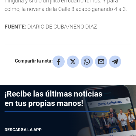
ninguna y sí dio un jilito en cuatro turnos. Y para
colmo, la novena de la Calle 8 acabó ganando 4 a 3.
FUENTE:
DIARIO DE CUBA/NENO DÍAZ
Compartir la nota:
¡Recibe las últimas noticias
en tus propias manos!
DESCARGA LA APP