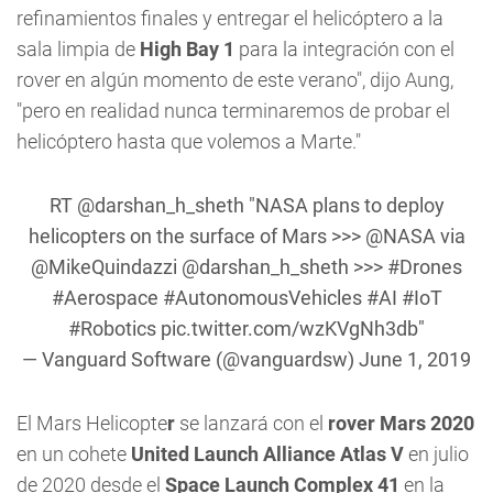
refinamientos finales y entregar el helicóptero a la
sala limpia de
High Bay 1
para la integración con el
rover en algún momento de este verano", dijo Aung,
"pero en realidad nunca terminaremos de probar el
helicóptero hasta que volemos a Marte."
RT
@darshan_h_sheth
"NASA plans to deploy
helicopters on the surface of Mars >>>
@NASA
via
@MikeQuindazzi
@darshan_h_sheth
>>>
#Drones
#Aerospace
#AutonomousVehicles
#AI
#IoT
#Robotics
pic.twitter.com/wzKVgNh3db
"
— Vanguard Software (@vanguardsw)
June 1, 2019
El Mars Helicopte
r
se lanzará con el
rover Mars 2020
en un cohete
United Launch Alliance Atlas V
en julio
de 2020 desde el
Space Launch Complex 41
en la