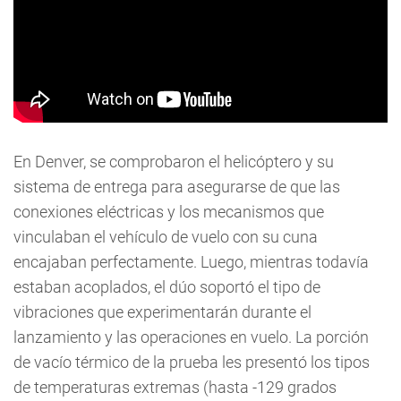
En Denver, se comprobaron el helicóptero y su
sistema de entrega para asegurarse de que las
conexiones eléctricas y los mecanismos que
vinculaban el vehículo de vuelo con su cuna
encajaban perfectamente. Luego, mientras todavía
estaban acoplados, el dúo soportó el tipo de
vibraciones que experimentarán durante el
lanzamiento y las operaciones en vuelo. La porción
de vacío térmico de la prueba les presentó los tipos
de temperaturas extremas (hasta -129 grados