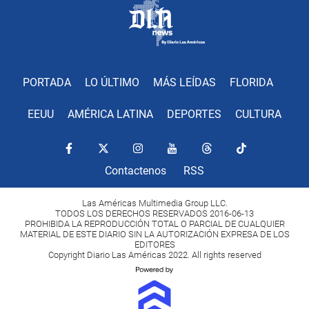
PORTADA
LO ÚLTIMO
MÁS LEÍDAS
FLORIDA
EEUU
AMÉRICA LATINA
DEPORTES
CULTURA
Contactenos
RSS
Las Américas Multimedia Group LLC.
TODOS LOS DERECHOS RESERVADOS 2016-06-13
PROHIBIDA LA REPRODUCCIÓN TOTAL O PARCIAL DE CUALQUIER
MATERIAL DE ESTE DIARIO SIN LA AUTORIZACIÓN EXPRESA DE LOS
EDITORES
Copyright Diario Las Américas 2022. All rights reserved