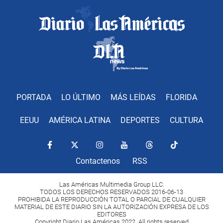
PORTADA
LO ÚLTIMO
MÁS LEÍDAS
FLORIDA
EEUU
AMÉRICA LATINA
DEPORTES
CULTURA
Contactenos
RSS
Las Américas Multimedia Group LLC.
TODOS LOS DERECHOS RESERVADOS 2016-06-13
PROHIBIDA LA REPRODUCCIÓN TOTAL O PARCIAL DE CUALQUIER
MATERIAL DE ESTE DIARIO SIN LA AUTORIZACIÓN EXPRESA DE LOS
EDITORES
Copyright Diario Las Américas 2022. All rights reserved