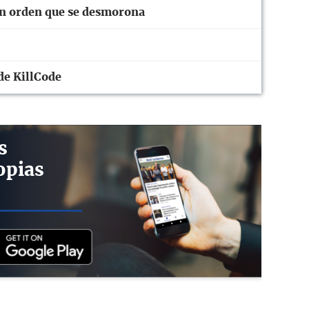
un orden que se desmorona
 de KillCode
s
opias