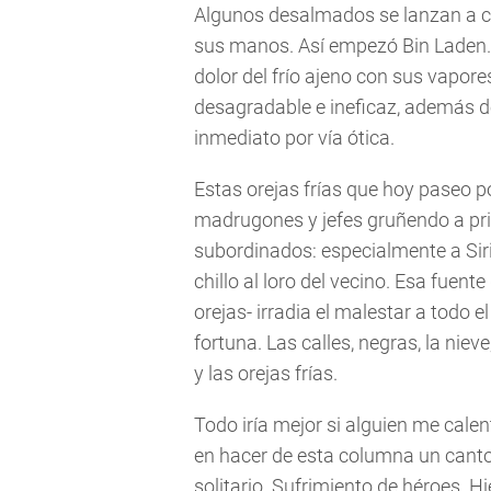
Algunos desalmados se lanzan a ca
sus manos. Así empezó Bin Laden. O
dolor del frío ajeno con sus vapor
desagradable e ineficaz, además de
inmediato por vía ótica.
Estas orejas frías que hoy paseo por
madrugones y jefes gruñendo a pr
subordinados: especialmente a Siri
chillo al loro del vecino. Esa fuent
orejas- irradia el malestar a todo 
fortuna. Las calles, negras, la niev
y las orejas frías.
Todo iría mejor si alguien me cale
en hacer de esta columna un canto
solitario. Sufrimiento de héroes. Hi