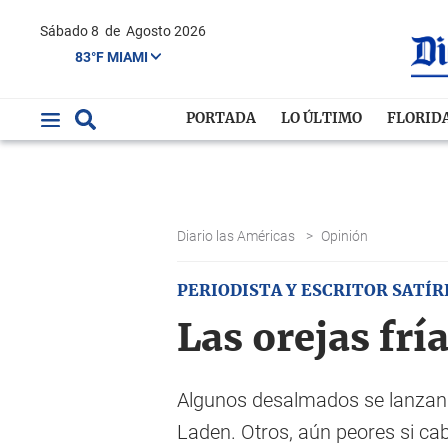
Sábado 8
de
Agosto 2026
83°F MIAMI
PORTADA
LO ÚLTIMO
FLORID
Diario las Américas
>
Opinión
PERIODISTA Y ESCRITOR SATÍR
Las orejas frí
Algunos desalmados se lanzan a
Laden. Otros, aún peores si cab