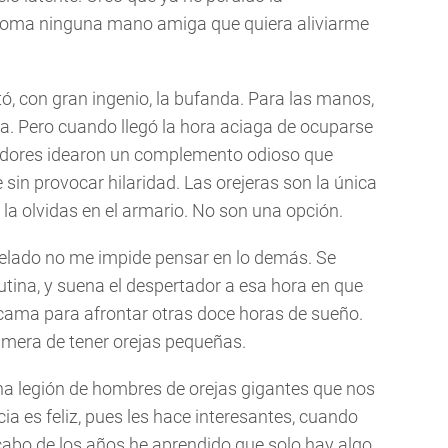
 asoma ninguna mano amiga que quiera aliviarme
tó, con gran ingenio, la bufanda. Para las manos,
eza. Pero cuando llegó la hora aciaga de ocuparse
eñadores idearon un complemento odioso que
sin provocar hilaridad. Las orejeras son la única
la olvidas en el armario. No son una opción.
elado no me impide pensar en lo demás. Se
utina, y suena el despertador a esa hora en que
cama para afrontar otras doce horas de sueño.
imera de tener orejas pequeñas.
una legión de hombres de orejas gigantes que nos
ia es feliz, pues les hace interesantes, cuando
l cabo de los años he aprendido que solo hay algo