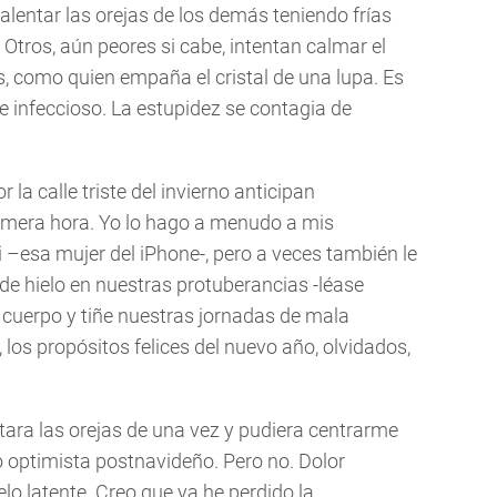
lentar las orejas de los demás teniendo frías
tros, aún peores si cabe, intentan calmar el
es, como quien empaña el cristal de una lupa. Es
 infeccioso. La estupidez se contagia de
 la calle triste del invierno anticipan
imera hora. Yo lo hago a menudo a mis
 –esa mujer del iPhone-, pero a veces también le
e de hielo en nuestras protuberancias -léase
el cuerpo y tiñe nuestras jornadas de mala
e, los propósitos felices del nuevo año, olvidados,
ntara las orejas de una vez y pudiera centrarme
 optimista postnavideño. Pero no. Dolor
elo latente. Creo que ya he perdido la