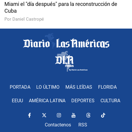
Miami el "día después" para la reconstrucción de
Cuba
Por Daniel Castropé
PORTADA
LO ÚLTIMO
MÁS LEÍDAS
FLORIDA
EEUU
AMÉRICA LATINA
DEPORTES
CULTURA
Contactenos
RSS