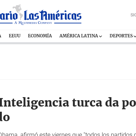
SI
A
EEUU
ECONOMÍA
AMÉRICA LATINA
DEPORTES
 Inteligencia turca da p
do
Obama, afirmó este viernes que "todos los partidos 