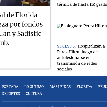
térmica de hasta 110 grad
al de Florida
ueza por fondos
lan y Sadistic
lub.
SUCESOS
Hospitalizan a
Perez Hilton luego de
autolesionarse en
transmisión de redes
sociales
PORTADA
LO ÚLTIMO
MÁS LEÍDAS
FLORIDA
EEU
DEPORTES
CULTURA