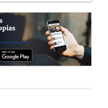
s
opias