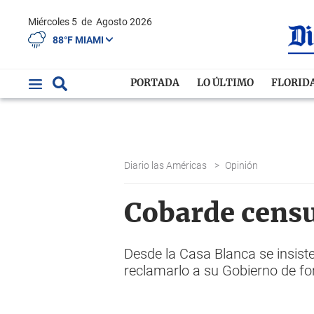
Miércoles 5
de
Agosto 2026
88°F MIAMI
PORTADA
LO ÚLTIMO
FLORID
Diario las Américas
>
Opinión
Cobarde cens
Desde la Casa Blanca se insiste
reclamarlo a su Gobierno de fo