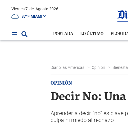
Viernes 7
de
Agosto 2026
87°F MIAMI
PORTADA
LO ÚLTIMO
FLORID
Diario las Américas
>
Opinión
>
Bienest
OPINIÓN
Decir No: Una
Aprender a decir "no" es clave p
culpa ni miedo al rechazo