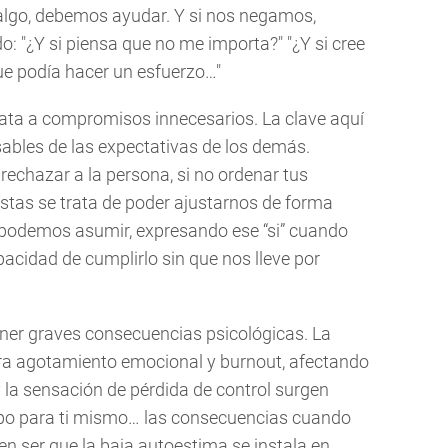
 algo, debemos ayudar. Y si nos negamos,
 "¿Y si piensa que no me importa?" "¿Y si cree
e podía hacer un esfuerzo…"
ata a compromisos innecesarios. La clave aquí
bles de las expectativas de los demás.
rechazar a la persona, si no ordenar tus
oístas se trata de poder ajustarnos de forma
podemos asumir, expresando ese “si” cuando
acidad de cumplirlo sin que nos lleve por
ener graves consecuencias psicológicas. La
a agotamiento emocional y burnout, afectando
y la sensación de pérdida de control surgen
mpo para ti mismo… las consecuencias cuando
en ser que la baja autoestima se instala en