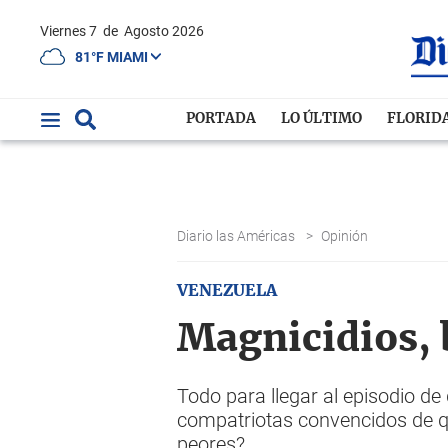
Viernes 7
de
Agosto 2026
81°F MIAMI
PORTADA
LO ÚLTIMO
FLORID
Diario las Américas
>
Opinión
VENEZUELA
Magnicidios, 
Todo para llegar al episodio d
compatriotas convencidos de que
peores?