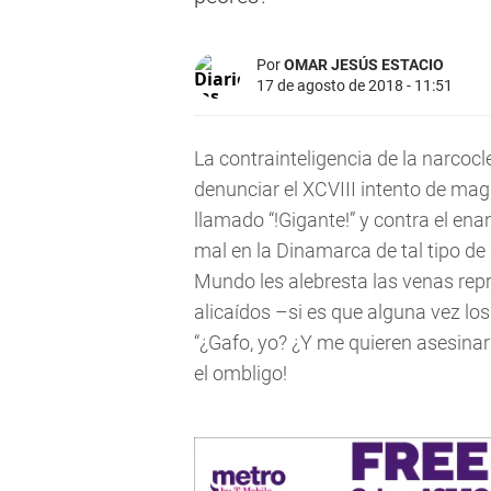
Por
OMAR JESÚS ESTACIO
17 de agosto de 2018 - 11:51
La contrainteligencia de la narcoc
denunciar el XCVIII intento de mag
llamado “!Gigante!” y contra el ena
mal en la Dinamarca de tal tipo de 
Mundo les alebresta las venas repre
alicaídos –si es que alguna vez los
“¿Gafo, yo? ¿Y me quieren asesina
el ombligo!