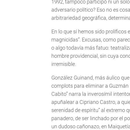
1992, tampoco participó ni un solo
adversario político? Eso no es cos
arbitrariedad geográfica, determi
En lo que sí hemos sido prolíficos 
magnicidas”. Excusas, como parece 
o algo todavía más fatuo: teatraliza
hombre providencial, sin cuya cond
irremisible.
González Guinand, más áulico que h
complots para eliminar a Guzmán Bl
Cabito” narra la inverosímil intent
apuñalear a Cipriano Castro, a quie
serenidad de espíritu” al extremo 
panadero, de ser linchado por el p
un dudoso cañonazo, en Maiquetía