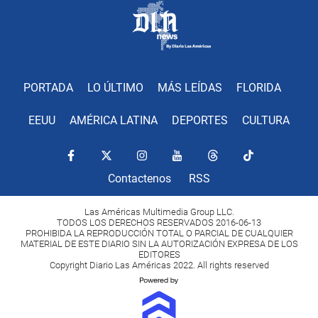
PORTADA
LO ÚLTIMO
MÁS LEÍDAS
FLORIDA
EEUU
AMÉRICA LATINA
DEPORTES
CULTURA
Contactenos
RSS
Las Américas Multimedia Group LLC.
TODOS LOS DERECHOS RESERVADOS 2016-06-13
PROHIBIDA LA REPRODUCCIÓN TOTAL O PARCIAL DE CUALQUIER
MATERIAL DE ESTE DIARIO SIN LA AUTORIZACIÓN EXPRESA DE LOS
EDITORES
Copyright Diario Las Américas 2022. All rights reserved