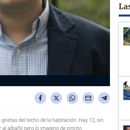
La
grietas del techo de la habitación. Hay 12, sin
 al albañil pero lo imagino de pronto