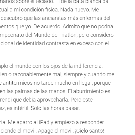
manos sobre el teclado. El de la bata blanca da
tual a mi condición física. Nada nuevo. Me
 descubro que las ancianitas más enfermas del
entos que yo. De acuerdo. Admito que no podría
mpeonato del Mundo de Triatlón, pero considero
cional de identidad contrasta en exceso con el
lo el mundo con los ojos de la indiferencia.
ien o razonablemente mal, siempre y cuando me
e antitérmicos no tarde mucho en llegar, porque
en las palmas de las manos. El aburrimiento es
endí que debía aprovecharla. Pero este
z, es infértil. Solo las horas pasar.
ria. Me agarro al iPad y empiezo a responder
iendo el móvil. Apago el móvil. ¡Cielo santo!