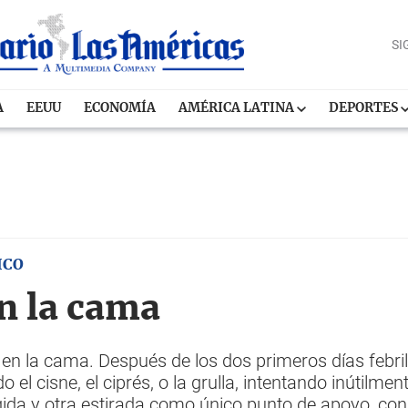
SI
A
EEUU
ECONOMÍA
AMÉRICA LATINA
DEPORTES
ICO
n la cama
n la cama. Después de los dos primeros días febriles
el cisne, el ciprés, o la grulla, intentando inútilment
ida y otra estirada como único punto de apoyo, con t