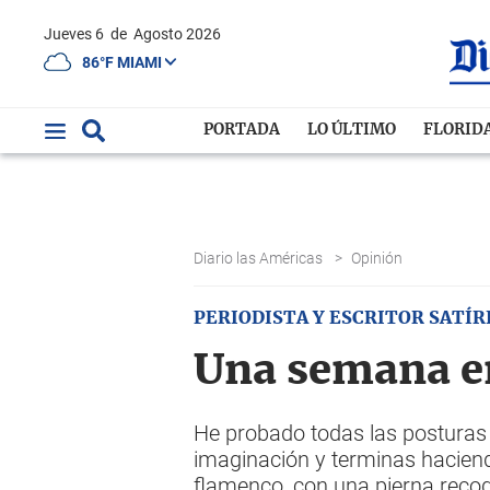
Jueves 6
de
Agosto 2026
86°F MIAMI
PORTADA
LO ÚLTIMO
FLORID
Diario las Américas
>
Opinión
PERIODISTA Y ESCRITOR SATÍR
Una semana e
He probado todas las posturas e
imaginación y terminas haciendo 
flamenco, con una pierna recog