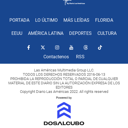
PORTADA
LO ÚLTIMO
MÁS LEÍDAS
FLORIDA
EEUU
AMÉRICA LATINA
DEPORTES
CULTURA
Contactenos
RSS
Las Américas Multimedia Group LLC.
TODOS LOS DERECHOS RESERVADOS 2016-06-13
PROHIBIDA LA REPRODUCCIÓN TOTAL O PARCIAL DE CUALQUIER
MATERIAL DE ESTE DIARIO SIN LA AUTORIZACIÓN EXPRESA DE LOS
EDITORES
Copyright Diario Las Américas 2022. All rights reserved