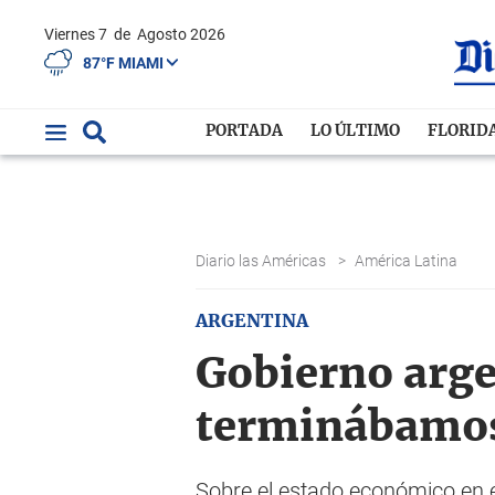
Viernes 7
de
Agosto 2026
87°F MIAMI
PORTADA
LO ÚLTIMO
FLORID
Diario las Américas
>
América Latina
ARGENTINA
Gobierno arge
terminábamos
Sobre el estado económico en e