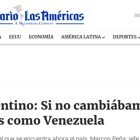
SI
A
EEUU
ECONOMÍA
AMÉRICA LATINA
DEPORTES
ntino: Si no cambiába
 como Venezuela
l que se encuentra ahora el país, Marcos Peña, jefe 